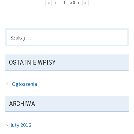
«
‹
z
3
›
»
Szukaj:
GŁÓWNY
PANEL
BOCZNY
OSTATNIE WPISY
Ogłoszenia
ARCHIWA
luty 2016