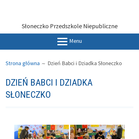
Przeskocz
SŁONECZKO PRZEDSZKOLE
do
Słoneczko Przedszkole Niepubliczne
treści
NIEPUBLICZNE
Menu
MENU
ŚCIEŻKA
Strona
Strona główna
Dzień Babci i Dziadka Słoneczko
GŁÓWNE
STRON
główna
facebook
DZIEŃ BABCI I DZIADKA
SŁONECZKO